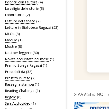
Incontri con l'autore
(4)
La valigia delle storie
(3)
Laboratorio
(2)
Letture del sabato
(2)
Letture in Biblioteca Ragazzi
(52)
MLOL
(3)
Modulo
(1)
Mostre
(8)
Nati per leggere
(30)
Novità acquistate nel mese
(1)
Premio Strega Ragazzi
(1)
Prestabili da
(32)
Prestito in Rete
(2)
Rassegna stampa
(1)
Reading Challenge
(1)
:- AVVISI & NOTIZ
Regole
(6)
Sala Audiovideo
(1)