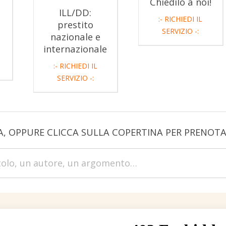
Chiedilo a noi!
ILL/DD:
:- RICHIEDI IL
prestito
SERVIZIO -:
nazionale e
internazionale
:- RICHIEDI IL
SERVIZIO -:
A, OPPURE CLICCA SULLA COPERTINA PER PRENOTAR
Cerca
nel
catalogo
Biblioclick