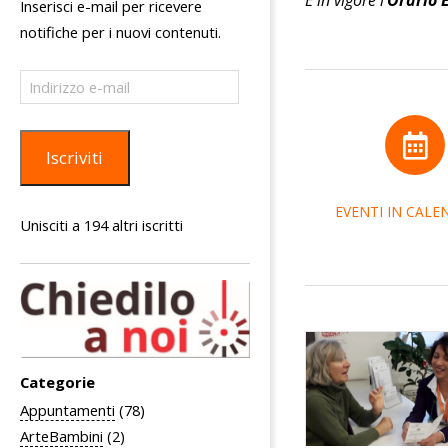
È in vigore l'
Orario 
e
Inserisci e-mail per ricevere
notifiche per i nuovi contenuti.
c
a
Indirizzo
e-
c
mail
i
Iscriviti
v
EVENTI IN CALE
i
Unisciti a 194 altri iscritti
c
a
C
o
Categorie
l
Appuntamenti
(78)
o
ArteBambini
(2)