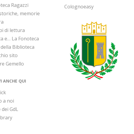
oteca Ragazzi
Colognoeasy
 storiche, memorie
ra
i di lettura
ca e… La Fonoteca
 della Biblioteca
chio sito
ore Gemello
VI ANCHE QUI
ick
o a noi
 dei GdL
ibrary