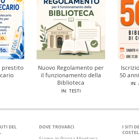
 prestito
Nuovo Regolamento per
Iscrizi
ecario
il funzionamento della
50 anni
Biblioteca
I
IN:
IN:
TESTI
NUTI DEL
DOVE TROVARCI
I SITI 
L
COSTEL
Siamo in Piazza Mentana,