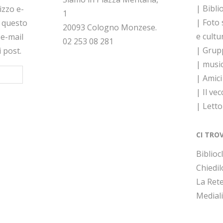
| Bibli
rizzo e-
1
| Foto
a questo
20093 Cologno Monzese.
e cultu
 e-mail
02 253 08 281
| Grupp
i post.
| musi
| Amici
| Il vec
| Lett
CI TRO
Bibliocl
Chiedil
La Rete
Medial