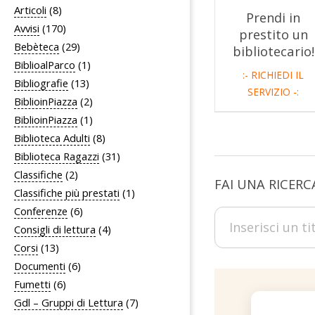
Articoli
(8)
g
Prendi in
Avvisi
(170)
prestito un
n
Bebèteca
(29)
bibliotecario!
o
BiblioalParco
(1)
:- RICHIEDI IL
Bibliografie
(13)
M
SERVIZIO -:
BiblioinPiazza
(2)
o
BiblioinPiazza
(1)
Biblioteca Adulti
(8)
n
Biblioteca Ragazzi
(31)
z
Classifiche
(2)
FAI UNA RICERC
e
Classifiche più prestati
(1)
Conferenze
(6)
s
Consigli di lettura
(4)
e
Corsi
(13)
Documenti
(6)
Fumetti
(6)
Gdl – Gruppi di Lettura
(7)